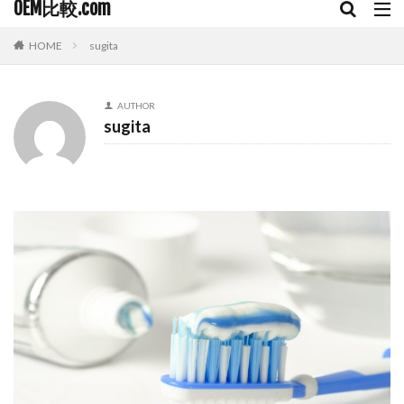
OEM比較.com
HOME
sugita
AUTHOR
sugita