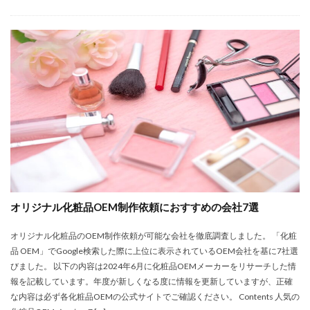
オリジナル化粧品OEM制作依頼におすすめの会社7選
オリジナル化粧品のOEM制作依頼が可能な会社を徹底調査しました。 「化粧
品 OEM」でGoogle検索した際に上位に表示されているOEM会社を基に7社選
びました。 以下の内容は2024年6月に化粧品OEMメーカーをリサーチした情
報を記載しています。年度が新しくなる度に情報を更新していますが、正確
な内容は必ず各化粧品OEMの公式サイトでご確認ください。 Contents 人気の