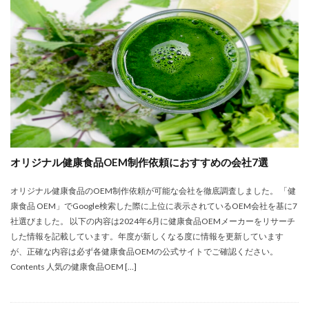
オリジナル健康食品OEM制作依頼におすすめの会社7選
オリジナル健康食品のOEM制作依頼が可能な会社を徹底調査しました。 「健
康食品 OEM」でGoogle検索した際に上位に表示されているOEM会社を基に7
社選びました。 以下の内容は2024年6月に健康食品OEMメーカーをリサーチ
した情報を記載しています。年度が新しくなる度に情報を更新しています
が、正確な内容は必ず各健康食品OEMの公式サイトでご確認ください。
Contents 人気の健康食品OEM […]