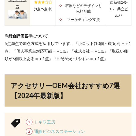
西新橋2-8-
容器などのデザインも
ス
(3点/5点中)
18 共立ビ
依頼可能
ル3F
マーケティング支援
※総合評価基準について
5点満点で加点方式を採用しています。「小ロット(10個～)対応可＝＋1
点」「個人事業主対応可能＝＋1点」「株式会社＝＋1点」「取扱い種
類が5個以上ある＝＋1点」「HPがわかりやすい＝＋1点」
アクセサリーOEM会社おすすめ7選
【2024年最新版】
トキワ工房
通販ビジネスステーション