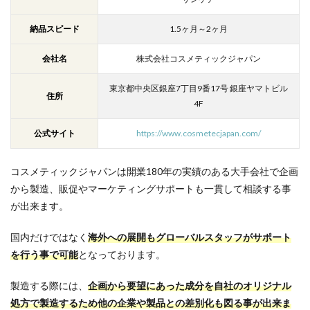
納品スピード
1.5ヶ月～2ヶ月
会社名
株式会社コスメティックジャパン
東京都中央区銀座7丁目9番17号 銀座ヤマトビル
住所
4F
公式サイト
https://www.cosmetecjapan.com/
コスメティックジャパンは開業180年の実績のある大手会社で企画
から製造、販促やマーケティングサポートも一貫して相談する事
が出来ます。
国内だけではなく
海外への展開もグローバルスタッフがサポート
を行う事で可能
となっております。
製造する際には、
企画から要望にあった成分を自社のオリジナル
処方で製造するため他の企業や製品との差別化も図る事が出来ま