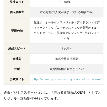
発注ロット
1,000個～
個人事業主
対応可能(法人化が決まっている場合のみ)
化粧水、オールインワンジェル・デオドラントボデ
ィソープ・リップエッセンス・マルチ美容オイル・
取扱商品
ハンドクリーム・美容液クレンジング・洗顔フォー
ム等
納品スピード
3ヶ月～
会社名
株式会社東洋新薬
住所
佐賀県鳥栖市弥生が丘7-28
公式サイト
https://odem.toyoshinyaku.co.jp/service/cosme/oem/
通販ビジネスステーションは、「売れる化粧品のOEM」としてオ
リジナル化粧品制作を行っています。