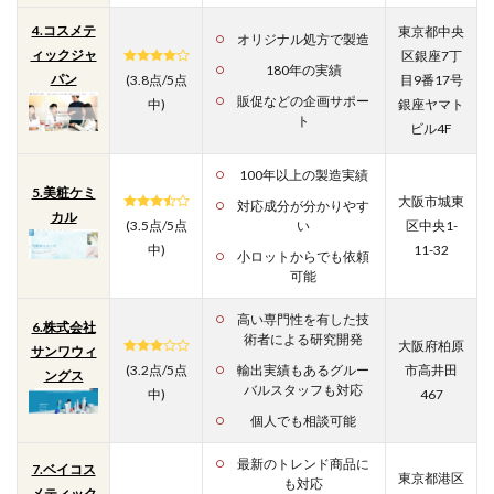
4.コスメテ
東京都中央
オリジナル処方で製造
ィックジャ
区銀座7丁
180年の実績
パン
(3.8点/5点
目9番17号
販促などの企画サポー
中)
銀座ヤマト
ト
ビル4F
100年以上の製造実績
5.美粧ケミ
大阪市城東
対応成分が分かりやす
カル
(3.5点/5点
い
区中央1-
中)
11-32
小ロットからでも依頼
可能
高い専門性を有した技
6.株式会社
術者による研究開発
大阪府柏原
サンワウィ
(3.2点/5点
輸出実績もあるグルー
市高井田
ングス
バルスタッフも対応
中)
467
個人でも相談可能
最新のトレンド商品に
7.ベイコス
東京都港区
も対応
メティック