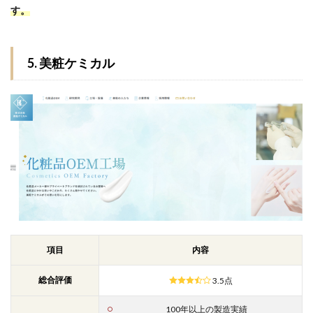
す。
5. 美粧ケミカル
項目
内容
総合評価
3.5点
100年以上の製造実績