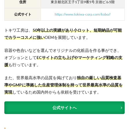
住所
東京都北区王子1丁目9番5号 京徳ビル5階
公式サイト
https://www.tokiwa-corp.com/kobo//
トキワ工房は、
50年以上の実績があり小ロット、短期納品が可能
でカラーコスメに強い
OEMを展開しています。
容器や色合いなどを選んでオリジナルの化粧品を作る事ができ、
オプションとして
ECサイトの立ち上げやマーケティング戦略の支
援
も行っています。
また、世界最高水準の品質を掲げており
独自の厳しい品質検査基
準やGMPに準拠した生産管理体制を持って世界最高水準の品質を
実現
しているため国内外からも依頼を受けています。
公式サイトへ