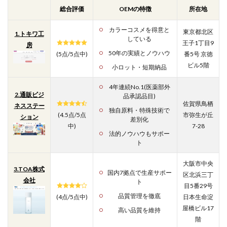
総合評価
OEMの特徴
所在地
カラーコスメを得意と
東京都北区
1.トキワ工
している
王子1丁目9
房
50年の実績とノウハウ
(5点/5点中)
番5号 京徳
ビル5階
小ロット・短期納品
4年連続No.1(医薬部外
2.通販ビジ
品承認品目)
佐賀県鳥栖
ネスステー
独自原料・特殊技術で
(4.5点/5点
市弥生が丘
ション
差別化
中)
7-28
法的ノウハウもサポー
ト
大阪市中央
3.TOA株式
国内7拠点で生産サポー
区北浜三丁
会社
ト
目5番29号
品質管理を徹底
(4点/5点中)
日本生命淀
屋橋ビル17
高い品質を維持
階