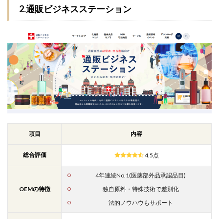
2.通販ビジネスステーション
項目
内容
総合評価
4.5点
4年連続No.1(医薬部外品承認品目)
OEMの特徴
独自原料・特殊技術で差別化
法的ノウハウもサポート