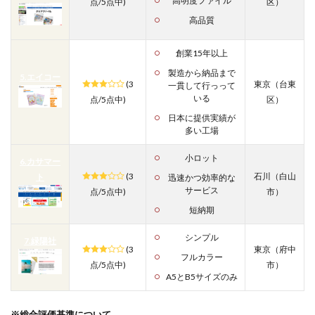
高明度ファイル
点/5点中)
区
）
高品質
創業15年以上
製造から納品まで
5.エイコー
(3
東京
（
台東
一貫して行っって
いる
点/5点中)
区
）
日本に提供実績が
多い工場
小ロット
6.カサマー
(3
石川
（
白山
ト
迅速かつ効率的な
サービス
点/5点中)
市
）
短納期
シンプル
7.緑陽社
(3
東京
（
府中
フルカラー
点/5点中)
市
）
A5とB5サイズのみ
※総合評価基準について