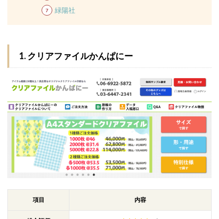
緑陽社
1. クリアファイルかんぱにー
項目
内容