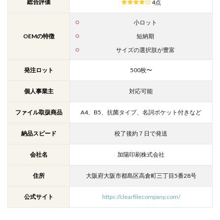
総合評価
4点
小ロット
OEMの特徴
短納期
サイズの選択肢が豊富
発注ロット
500枚〜
個人事業主
対応可能
ファイル取扱商品
A4、B5、抗菌タイプ、名詞ポケット付きなど
納品スピード
校了後約７日で発送
会社名
加陽印刷株式会社
住所
大阪府大阪市都島区
高倉町三丁目5番28号
公式サイト
https://clearfilecompany.com/