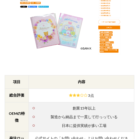
項目
内容
総合評価
3点
創業15年以上
OEMの特
製造から納品まで一貫して行っっている
徴
日本に提供実績が多い工場
発注ロッ
公式サイトの「お問い合わせ」よりお問い合わせくださ