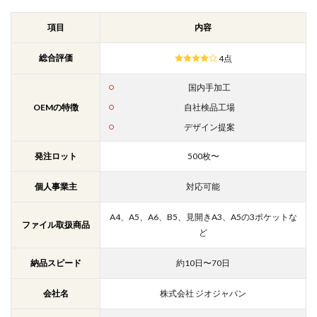
項目
内容
総合評価
4点
国内手加工
OEMの特徴
自社検品工場
デザイン提案
発注ロット
500枚〜
個人事業主
対応可能
A4、A5、A6、B5、見開きA3、A5の3ポケットな
ファイル取扱商品
ど
納品スピード
約10日〜70日
会社名
株式会社 ジオジャパン