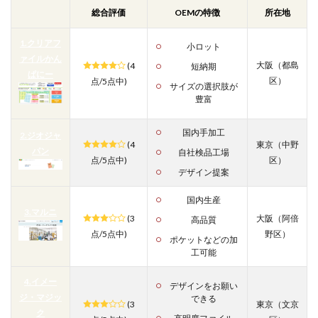
総合評価
OEMの特徴
所在地
1.クリアフ
小ロット
ァイルかん
大阪
（
都島
(4
短納期
ぱにー
区
）
点/5点中)
サイズの選択肢が
豊富
国内手加工
2.ジオジャ
(4
東京
（中野
パン
自社検品工場
点/5点中)
区）
デザイン提案
国内生産
3.マルニ
(3
大阪
（
阿倍
高品質
点/5点中)
野区
）
ポケットなどの加
工可能
4.イメー
デザインをお願い
ジ・マジッ
できる
(3
東京（
文京
ク